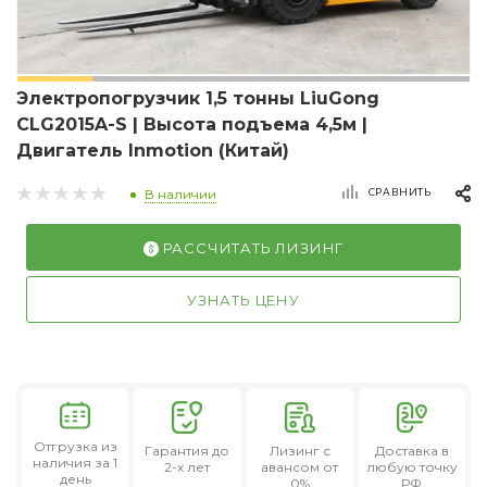
Электропогрузчик 1,5 тонны LiuGong
CLG2015A-S | Высота подъема 4,5м |
Двигатель Inmotion (Китай)
СРАВНИТЬ
В наличии
РАССЧИТАТЬ ЛИЗИНГ
УЗНАТЬ ЦЕНУ
Отгрузка из
Гарантия
до
Лизинг
с
Доставка в
наличия за 1
2-х лет
авансом от
любую точку
день
0%
РФ