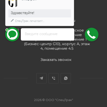
+7 495 128-75-76
Здравствуйте!
info@spec-trucks.ru
СпецТрак
печатает...
108820, г. Москва, Киевское
Введите сообщение
шоссе 21-й км (поселение
Мосрентген), дом 3 строение 1
(Бизнес-центр G10), корпус А, этаж
4, помещение 4.5
Заказать звонок
2026 © ООО "СпецТрак"