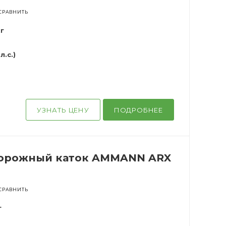
СРАВНИТЬ
г
л.с.)
УЗНАТЬ ЦЕНУ
ПОДРОБНЕЕ
орожный каток AMMANN ARX
СРАВНИТЬ
г