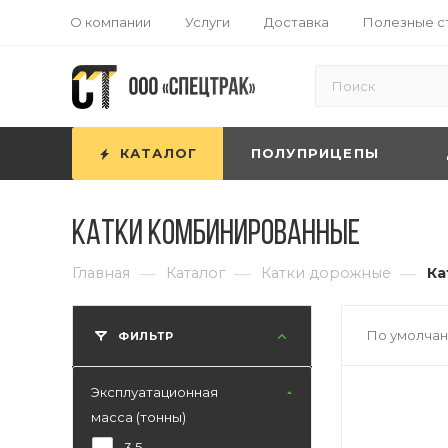
О компании
Услуги
Доставка
Полезные с
КАТАЛОГ
ПОЛУПРИЦЕПЫ
Катки комбинированные
—
—
—
Главная
Каталог
Катки дорожные
Ка
По умолчан
ФИЛЬТР
Эксплуатационная
масса (тонны)
3,5