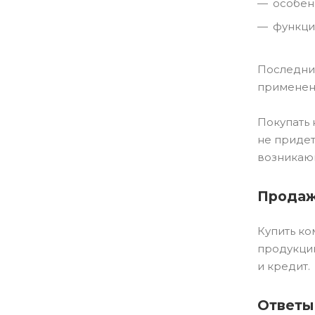
особен
функци
Последний
применен
Покупать 
не придет
возникающ
Продаж
Купить к
продукци
и кредит.
Ответы