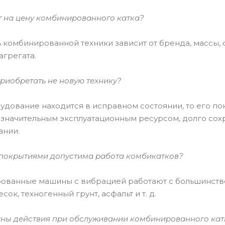
т на цену комбинированного катка?
 комбинированной техники зависит от бренда, массы, 
агрегата.
приобретать не новую технику?
удование находится в исправном состоянии, то его п
 значительным эксплуатационным ресурсом, долго со
ании.
 покрытиями допустима работа комбикатков?
ованные машины с вибрацией работают с большинство
сок, техногенный грунт, асфальт и т. д.
жны действия при обслуживании комбинированного кат