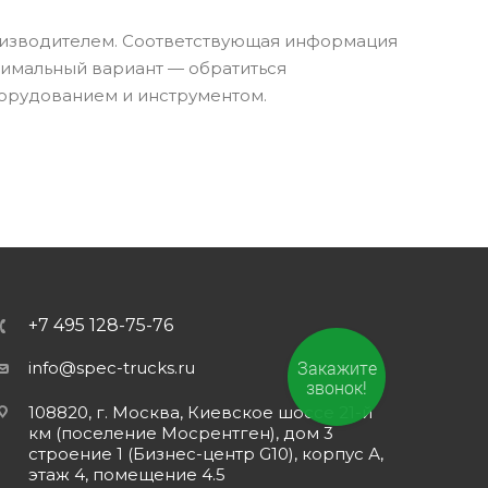
изводителем. Соответствующая информация
тимальный вариант — обратиться
орудованием и инструментом.
+7 495 128-75-76
Закажите
info@spec-trucks.ru
звонок!
108820, г. Москва, Киевское шоссе 21-й
км (поселение Мосрентген), дом 3
строение 1 (Бизнес-центр G10), корпус А,
этаж 4, помещение 4.5