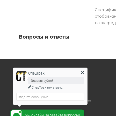
Специфик
отображае
на аккре
Вопросы и ответы
СпецТрак
КАТАЛОГ
Здравствуйте!
Полуприцепы
СпецТрак
печатает...
Дорожно-строительная техника
Подъемно-транспортное оборудование
Мы онлайн, задавайте вопросы!