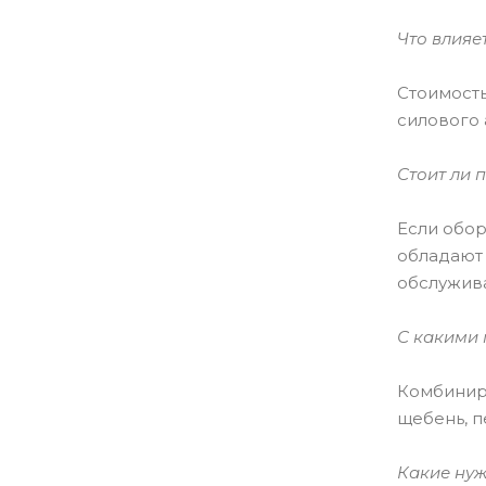
Что влияе
Стоимость
силового 
Стоит ли 
Если обор
обладают
обслужив
С какими
Комбинир
щебень, пе
Какие ну