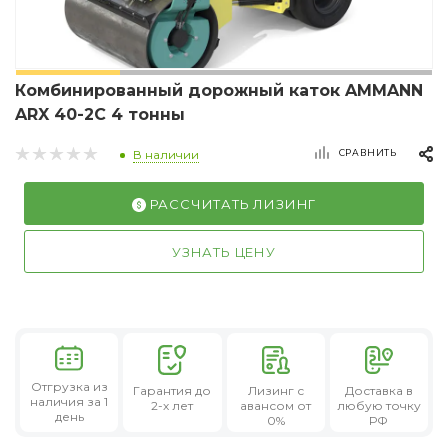
Комбинированный дорожный каток AMMANN
ARX 40-2C 4 тонны
СРАВНИТЬ
В наличии
РАССЧИТАТЬ ЛИЗИНГ
УЗНАТЬ ЦЕНУ
Отгрузка из
Гарантия
до
Лизинг
с
Доставка в
наличия за 1
2-х лет
авансом от
любую точку
день
0%
РФ