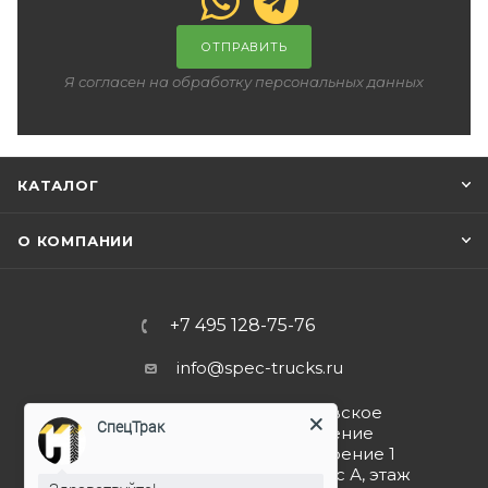
ОТПРАВИТЬ
Я согласен на обработку персональных данных
КАТАЛОГ
О КОМПАНИИ
+7 495 128-75-76
info@spec-trucks.ru
108820, г. Москва, Киевское
СпецТрак
шоссе 21-й км (поселение
Мосрентген), дом 3 строение 1
(Бизнес-центр G10), корпус А, этаж