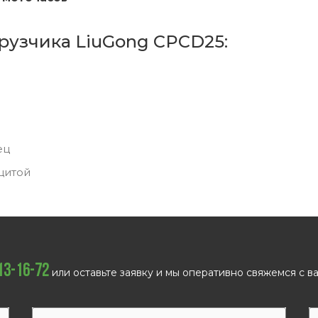
рузчика LiuGong CPCD25:
ец
щитой
113-16-72
или оставьте заявку и мы оперативно свяжемся с ва