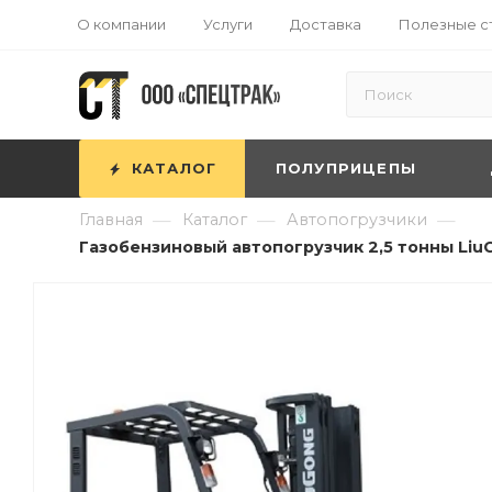
О компании
Услуги
Доставка
Полезные с
КАТАЛОГ
ПОЛУПРИЦЕПЫ
—
—
—
Главная
Каталог
Автопогрузчики
Газобензиновый автопогрузчик 2,5 тонны LiuG