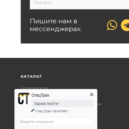
Пишите нам в
мессенджерах:
КАТАЛОГ
Полуприцепы
СпецТрак
Дорожно-строительная техника
Здравствуйте!
Подъемно-транспортное оборудование
СпецТрак
печатает...