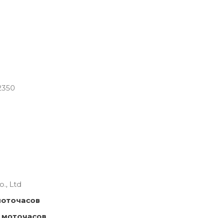
2350
., Ltd
моточасов
 моточасов