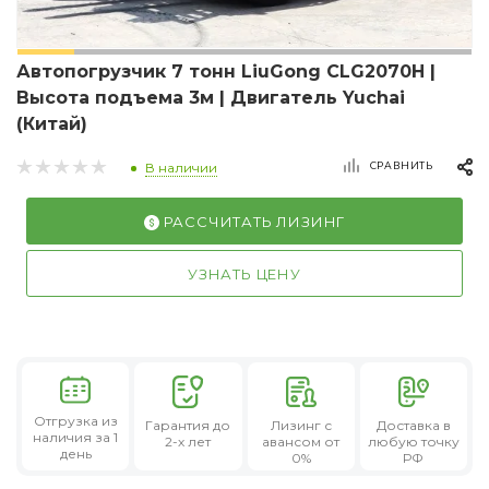
Автопогрузчик 7 тонн LiuGong CLG2070H |
Высота подъема 3м | Двигатель Yuchai
(Китай)
СРАВНИТЬ
В наличии
РАССЧИТАТЬ ЛИЗИНГ
УЗНАТЬ ЦЕНУ
Отгрузка из
Гарантия
до
Лизинг
с
Доставка в
наличия за 1
2-х лет
авансом от
любую точку
день
0%
РФ