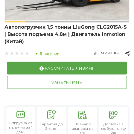
Автопогрузчик 1,5 тонны LiuGong CLG2015A-S
| Высота подъема 4,8м | Двигатель Inmotion
(Китай)
СРАВНИТЬ
В наличии
РАССЧИТАТЬ ЛИЗИНГ
УЗНАТЬ ЦЕНУ
Отгрузка из
Гарантия
до
Лизинг
с
Доставка в
наличия за 1
2-х лет
авансом от
любую точку
день
0%
РФ