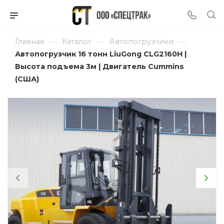
—
—
—
Главная
Каталог
Автопогрузчики
Автопогрузчик 16 тонн LiuGong CLG2160H |
Высота подъема 3м | Двигатель Cummins
(США)