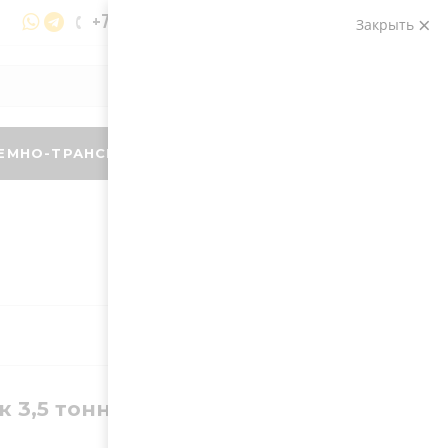
+7 495 128-75-76
Закрыть
ЗАКАЗАТЬ ЗВОНОК
0
ЕМНО-ТРАНСПОРТНОЕ ОБОРУДОВАНИЕ
 3,5 тонны LiuGong CPCD35 |