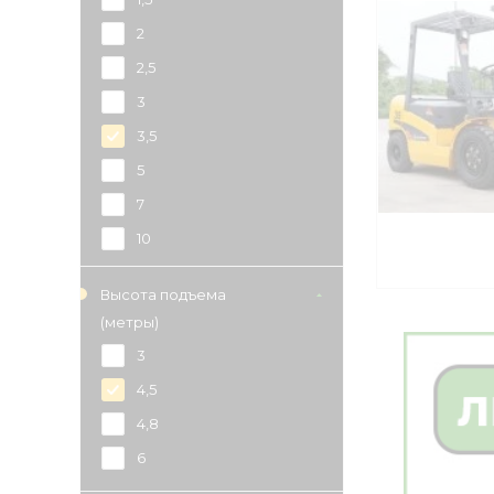
2
2,5
3
3,5
5
7
10
16
Высота подъема
(метры)
3
4,5
4,8
6