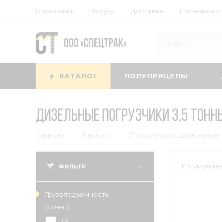
О компании
Услуги
Доставка
Полезные с
КАТАЛОГ
ПОЛУПРИЦЕПЫ
Дизельные погрузчики 3,5 тонн
—
—
Главная
Каталог
Погрузчики дизельные
По умолчан
ФИЛЬТР
Грузоподъемность
(тонны)
1,5