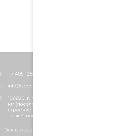
+7 495 128-75-76
info@spec-trucks.ru
108820, г. Москва, Киевское шоссе 21-й
км (поселение Мосрентген), дом 3
строение 1 (Бизнес-центр G10), корпус А,
этаж 4, помещение 4.5
Заказать звонок