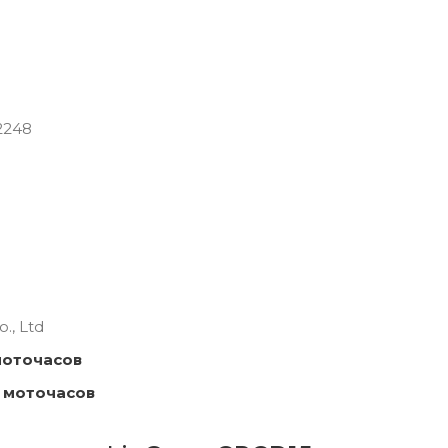
2248
., Ltd
моточасов
 моточасов