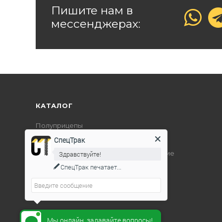
Пишите нам в
мессенджерах:
КАТАЛОГ
Полуприцепы
Дорожно-строительная техника
СпецТрак
Подъемно-транспортное оборудование
Здравствуйте!
СпецТрак
печатает...
Мы онлайн, задавайте вопросы!