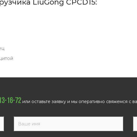
рузчика LiuGong CPCD15:
ец
щитой
113-16-72
или оставьте заявку и мы оперативно свяжемся с ва