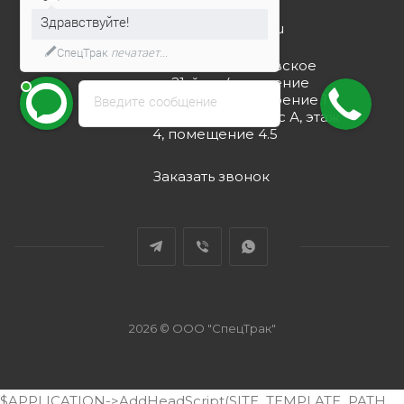
Здравствуйте!
info@spec-trucks.ru
СпецТрак
печатает...
108820, г. Москва, Киевское
шоссе 21-й км (поселение
Мосрентген), дом 3 строение 1
Введите сообщение
(Бизнес-центр G10), корпус А, этаж
4, помещение 4.5
Заказать звонок
2026 © ООО "СпецТрак"
$APPLICATION->AddHeadScript(SITE_TEMPLATE_PATH .