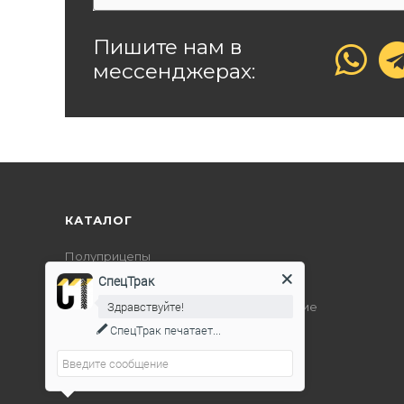
Пишите нам в
мессенджерах:
КАТАЛОГ
Полуприцепы
СпецТрак
Дорожно-строительная техника
Здравствуйте!
Подъемно-транспортное оборудование
СпецТрак
печатает...