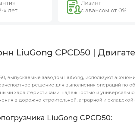
антия
Лизинг
2-х лет
с авансом от 0%
нн LiuGong CPCD50 | Двигател
0, выпускаемые заводом LiuGong, используют экономи
ранспортное решение для выполнения операций по обр
ными характеристиками, надежностью и универсальн
ения в дорожно-строительной, аграрной и складской 
опогрузчика LiuGong CPCD50: