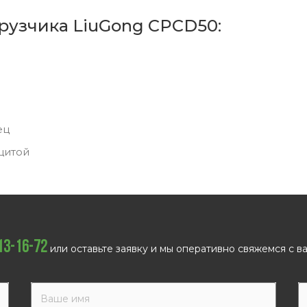
рузчика LiuGong CPCD50:
ец
щитой
113-16-72
или оставьте заявку и мы оперативно свяжемся с ва