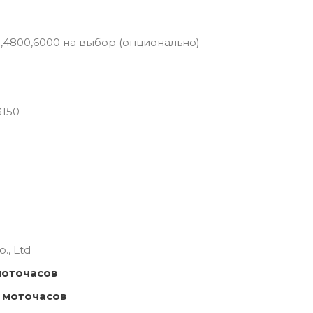
0,4800,6000 на выбор (опционально)
3150
., Ltd
моточасов
 моточасов