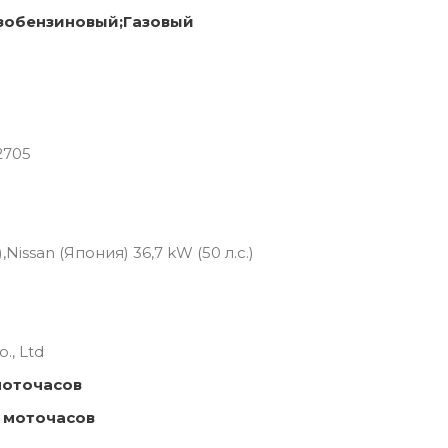
зобензиновый;Газовый
2705
,Nissan (Япония) 36,7 kW (50 л.с.)
., Ltd
моточасов
 моточасов