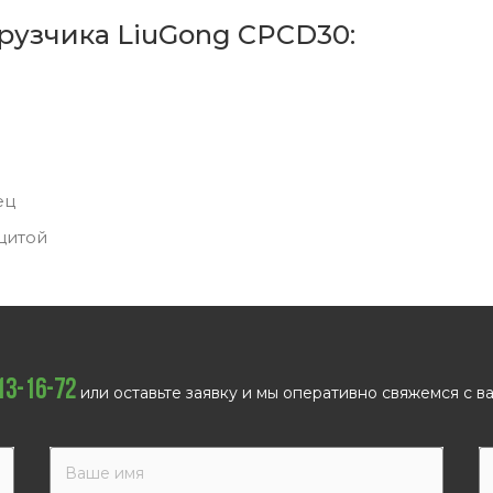
рузчика LiuGong CPCD30:
ец
щитой
113-16-72
или оставьте заявку и мы оперативно свяжемся с ва