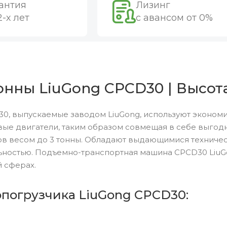
антия
Лизинг
2-х лет
с авансом от 0%
онны LiuGong CPCD30 | Высот
0, выпускаемые заводом LiuGong, используют эконом
ые двигатели, таким образом совмещая в себе выгод
ов весом до 3 тонны. Обладают выдающимися техниче
ьностью. Подъемно-транспортная машина CPCD30 Liu
 сферах.
опогрузчика LiuGong CPCD30: