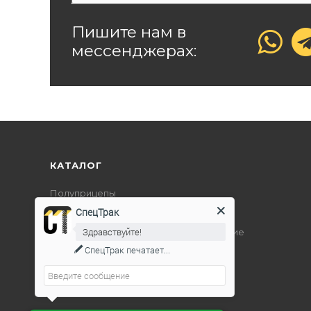
Пишите нам в
мессенджерах:
КАТАЛОГ
Полуприцепы
СпецТрак
Дорожно-строительная техника
Здравствуйте!
Подъемно-транспортное оборудование
СпецТрак
печатает...