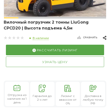
Вилочный погрузчик 2 тонны LiuGong
CPCD20 | Высота подъема 4,5м
СРАВНИТЬ
В наличии
РАССЧИТАТЬ ЛИЗИНГ
УЗНАТЬ ЦЕНУ
Отгрузка из
Гарантия
до
Лизинг
с
Доставка в
наличия за 1
2-х лет
авансом от
любую точку
день
0%
РФ