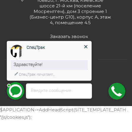
108820, г. Москва, Киевское
шоссе 21-й км (поселение
Мосрентген), дом 3 строение 1
(Бизнес-центр G10), корпус А, этаж
4, помещение 4.5
Заказать звонок
СпецТрак
Здравствуйте!
СпецТрак
печатает...
2026 © ООО "СпецТрак"
Введите сообщение
$APPLICATION->AddHeadScript(SITE_TEMPLATE_PATH .
"/js/cookies.js");