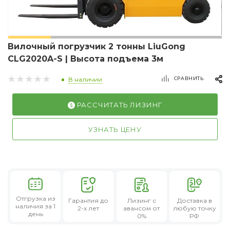
Вилочный погрузчик 2 тонны LiuGong
CLG2020A-S | Высота подъема 3м
СРАВНИТЬ
В наличии
РАССЧИТАТЬ ЛИЗИНГ
УЗНАТЬ ЦЕНУ
Отгрузка из
Гарантия
до
Лизинг
с
Доставка в
наличия за 1
2-х лет
авансом от
любую точку
день
0%
РФ