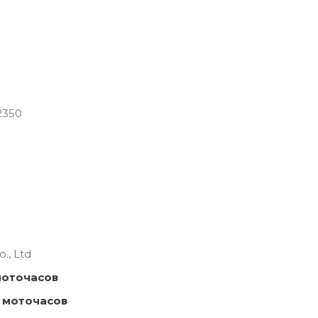
2350
., Ltd
моточасов
 моточасов