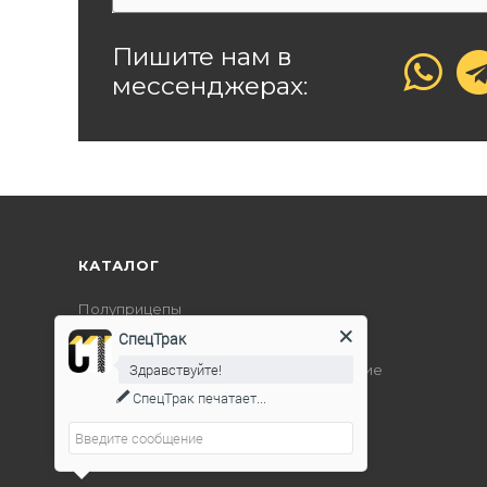
Пишите нам в
мессенджерах:
КАТАЛОГ
Полуприцепы
СпецТрак
Дорожно-строительная техника
Здравствуйте!
Подъемно-транспортное оборудование
СпецТрак
печатает...