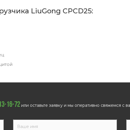
рузчика LiuGong CPCD25:
ец
щитой
113-16-72
или оставьте заявку и мы оперативно свяжемся с ва