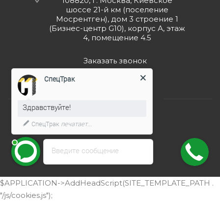
108820, г. Москва, Киевское
шоссе 21-й км (поселение
Мосрентген), дом 3 строение 1
(Бизнес-центр G10), корпус А, этаж
4, помещение 4.5
Заказать звонок
СпецТрак
Здравствуйте!
СпецТрак
печатает...
2026 © ООО "СпецТрак"
Введите сообщение
$APPLICATION->AddHeadScript(SITE_TEMPLATE_PATH .
"/js/cookies.js");