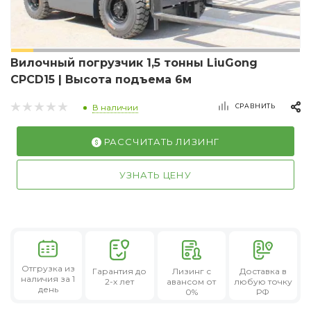
Вилочный погрузчик 1,5 тонны LiuGong
CPCD15 | Высота подъема 6м
СРАВНИТЬ
В наличии
РАССЧИТАТЬ ЛИЗИНГ
УЗНАТЬ ЦЕНУ
Отгрузка из
Гарантия
до
Лизинг
с
Доставка в
наличия за 1
2-х лет
авансом от
любую точку
день
0%
РФ