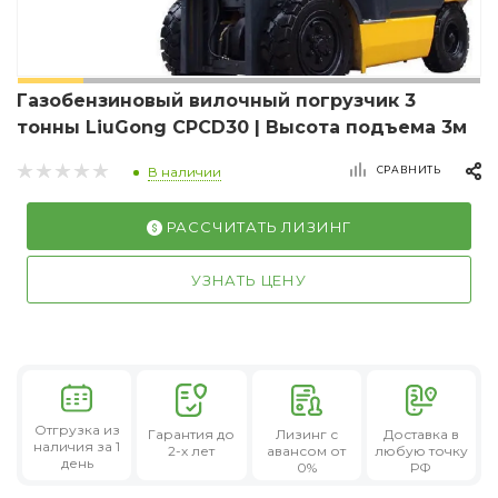
Газобензиновый вилочный погрузчик 3
тонны LiuGong CPCD30 | Высота подъема 3м
СРАВНИТЬ
В наличии
РАССЧИТАТЬ ЛИЗИНГ
УЗНАТЬ ЦЕНУ
Отгрузка из
Гарантия
до
Лизинг
с
Доставка в
наличия за 1
2-х лет
авансом от
любую точку
день
0%
РФ