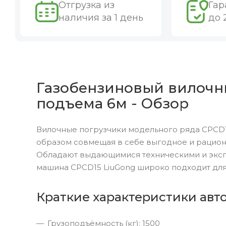
Отгрузка из
Гар
наличия за 1 день
до 
Газобензиновый вилочны
подъема 6м - Обзор
Вилочные погрузчики модельного ряда CPCD1
образом совмещая в себе выгодное и рацион
Обладают выдающимися техническими и эксп
машина CPCD15 LiuGong широко подходит для
Краткие характеристики авт
Грузоподъёмность (кг): 1500