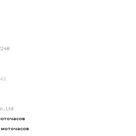
2248
с.)
., Ltd
моточасов
 моточасов