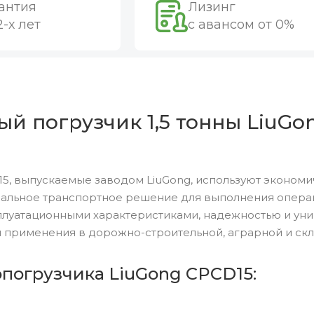
антия
Лизинг
2-х лет
с авансом от 0%
й погрузчик 1,5 тонны LiuGon
5, выпускаемые заводом LiuGong, используют экономи
альное транспортное решение для выполнения операций
луатационными характеристиками, надежностью и уни
 применения в дорожно-строительной, аграрной и скл
опогрузчика LiuGong CPCD15: