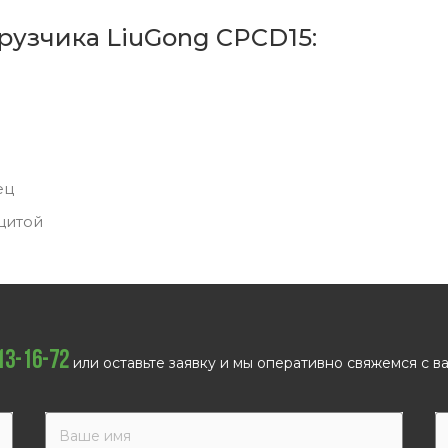
рузчика LiuGong CPCD15:
ец
щитой
113-16-72
или оставьте заявку и мы оперативно свяжемся с ва