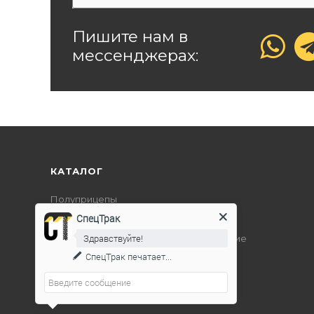
Пишите нам в
мессенджерах:
КАТАЛОГ
Полуприцепы
СпецТрак
Дорожно-строительная техника
Здравствуйте!
Подъемно-транспортное оборудование
СпецТрак
печатает...