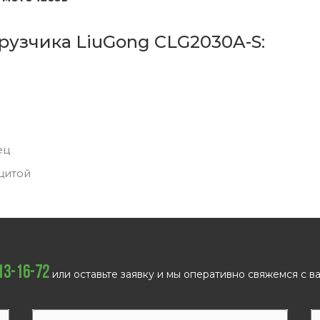
рузчика LiuGong CLG2030A-S:
ец
щитой
113-16-72
или оставьте заявку и мы оперативно свяжемся с ва