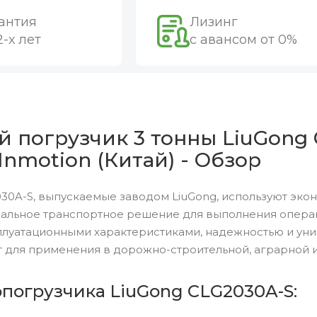
антия
Лизинг
2-х лет
с авансом от 0%
 погрузчик 3 тонны LiuGong 
Inmotion (Китай) - Обзор
30A-S, выпускаемые заводом LiuGong, используют эко
альное транспортное решение для выполнения операци
луатационными характеристиками, надежностью и уни
 для применения в дорожно-строительной, аграрной и
опогрузчика LiuGong CLG2030A-S: