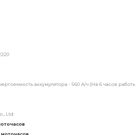
2220
 Энергоемкость аккумулятора - 560 А/ч (На 6 часов работ
., Ltd
моточасов
 моточасов