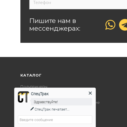
Пишите нам в
мессенджерах:
КАТАЛОГ
Полуприцепы
СпецТрак
Дорожно-строительная техника
Здравствуйте!
Подъемно-транспортное оборудование
СпецТрак
печатает...