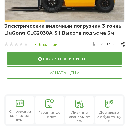
Электрический вилочный погрузчик 3 тонны
LiuGong CLG2030A-S | Высота подъема 3м
СРАВНИТЬ
В наличии
РАССЧИТАТЬ ЛИЗИНГ
УЗНАТЬ ЦЕНУ
Отгрузка из
Гарантия
до
Лизинг
с
Доставка в
наличия за 1
2-х лет
авансом от
любую точку
день
0%
РФ