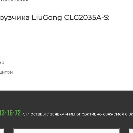
рузчика LiuGong CLG2035A-S:
ец
щитой
113-16-72
или оставьте заявку и мы оперативно свяжемся с ва