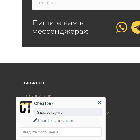
Пишите нам в
мессенджерах:
КАТАЛОГ
Полуприцепы
СпецТрак
Дорожно-строительная техника
Здравствуйте!
Подъемно-транспортное оборудование
СпецТрак
печатает...