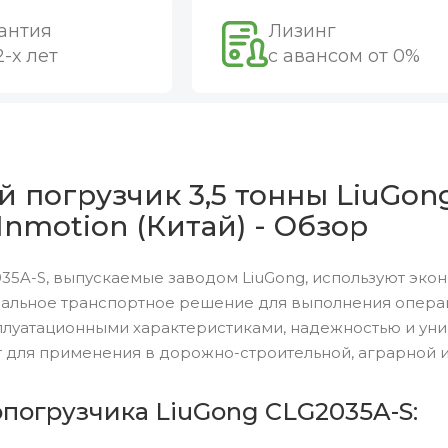
антия
Лизинг
2-х лет
с авансом от 0%
 погрузчик 3,5 тонны LiuGong
Inmotion (Китай) - Обзор
35A-S, выпускаемые заводом LiuGong, используют эко
альное транспортное решение для выполнения операци
луатационными характеристиками, надежностью и уни
 для применения в дорожно-строительной, аграрной и
опогрузчика LiuGong CLG2035A-S: