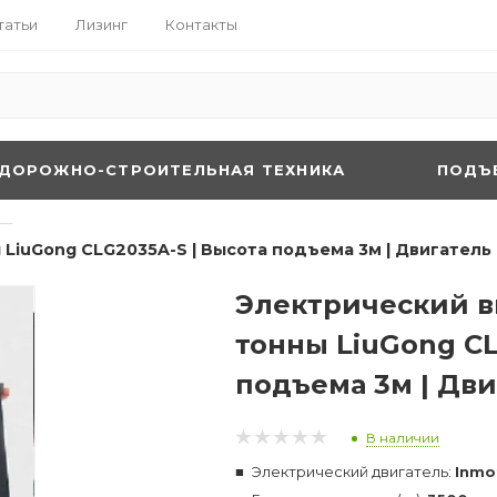
татьи
Лизинг
Контакты
ДОРОЖНО-СТРОИТЕЛЬНАЯ ТЕХНИКА
ПОДЪ
—
LiuGong CLG2035A-S | Высота подъема 3м | Двигатель I
Электрический в
тонны LiuGong CL
подъема 3м | Дви
В наличии
Электрический двигатель:
Inmo