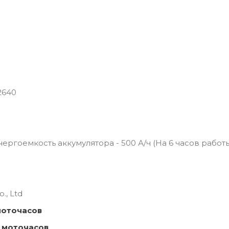
2640
 Энергоемкость аккумулятора - 500 А/ч (На 6 часов работ
., Ltd
моточасов
 моточасов