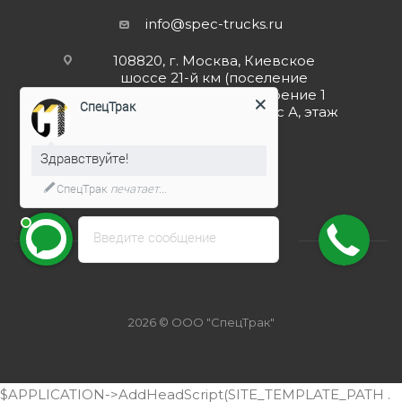
info@spec-trucks.ru
108820, г. Москва, Киевское
шоссе 21-й км (поселение
Мосрентген), дом 3 строение 1
СпецТрак
(Бизнес-центр G10), корпус А, этаж
4, помещение 4.5
Здравствуйте!
Заказать звонок
СпецТрак
печатает...
Введите сообщение
2026 © ООО "СпецТрак"
$APPLICATION->AddHeadScript(SITE_TEMPLATE_PATH .