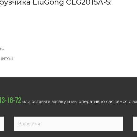
рузчика LiuGong CLG2015A-S:
ец
щитой
113-16-72
или оставьте заявку и мы оперативно свяжемся с ва