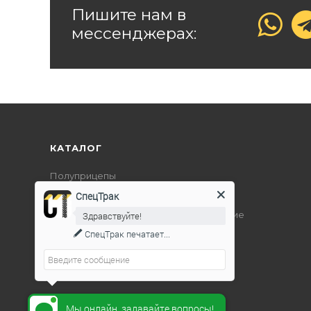
Пишите нам в
мессенджерах:
КАТАЛОГ
Полуприцепы
Дорожно-строительная техника
СпецТрак
Подъемно-транспортное оборудование
Здравствуйте!
СпецТрак
печатает...
Мы онлайн, задавайте вопросы!