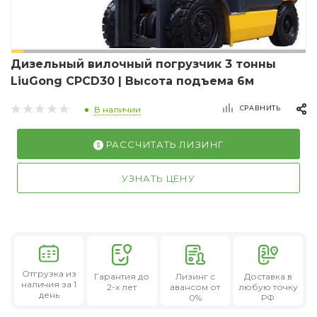
Дизельный вилочный погрузчик 3 тонны
LiuGong CPCD30 | Высота подъема 6м
СРАВНИТЬ
В наличии
РАССЧИТАТЬ ЛИЗИНГ
УЗНАТЬ ЦЕНУ
Отгрузка из
Гарантия
до
Лизинг
с
Доставка в
наличия за 1
2-х лет
авансом от
любую точку
день
0%
РФ