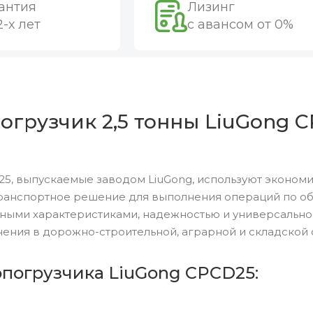
антия
Лизинг
2-х лет
с авансом от 0%
грузчик 2,5 тонны LiuGong C
5, выпускаемые заводом LiuGong, используют эконом
ранспортное решение для выполнения операций по обр
ными характеристиками, надежностью и универсальн
ения в дорожно-строительной, аграрной и складской 
опогрузчика LiuGong CPCD25: