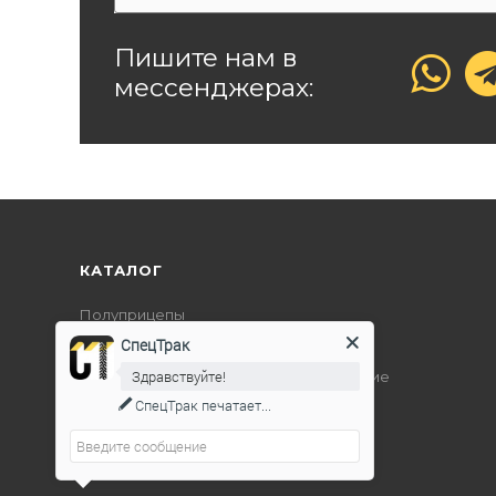
Пишите нам в
мессенджерах:
КАТАЛОГ
Полуприцепы
СпецТрак
Дорожно-строительная техника
Здравствуйте!
Подъемно-транспортное оборудование
СпецТрак
печатает...