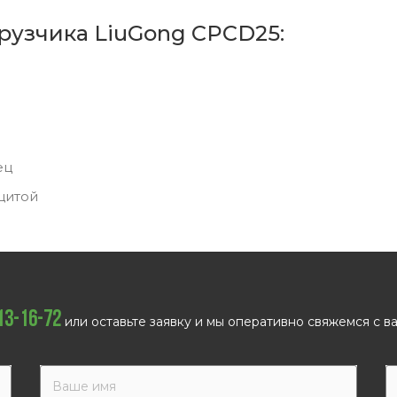
рузчика LiuGong CPCD25:
ец
щитой
113-16-72
или оставьте заявку и мы оперативно свяжемся с ва