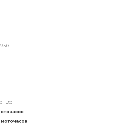
2350
., Ltd
моточасов
 моточасов