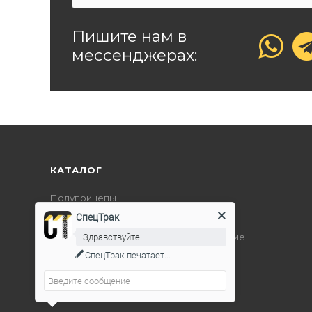
Пишите нам в
мессенджерах:
КАТАЛОГ
Полуприцепы
СпецТрак
Дорожно-строительная техника
Здравствуйте!
Подъемно-транспортное оборудование
СпецТрак
печатает...