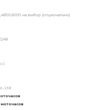
0,4800,6000 на выбор (опционально)
2248
с.)
., Ltd
моточасов
 моточасов