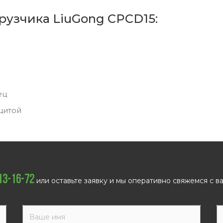
рузчика LiuGong CPCD15:
ец
щитой
113-16-72
или оставьте заявку и мы оперативно свяжемся с ва