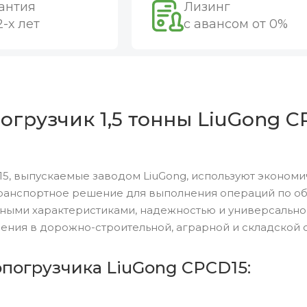
антия
Лизинг
2-х лет
с авансом от 0%
рузчик 1,5 тонны LiuGong CP
5, выпускаемые заводом LiuGong, используют экономи
ранспортное решение для выполнения операций по обр
ными характеристиками, надежностью и универсальн
ения в дорожно-строительной, аграрной и складской 
опогрузчика LiuGong CPCD15: