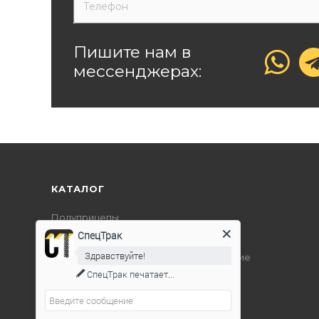
Пишите нам в
мессенджерах:
КАТАЛОГ
Полуприцепы
СпецТрак
Дорожно-строительная техника
Здравствуйте!
Подъемно-транспортное оборудование
СпецТрак
печатает...