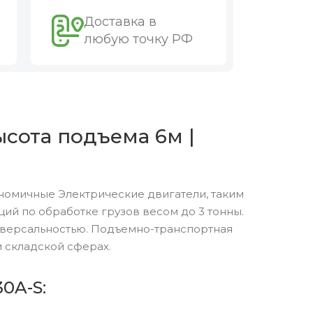
Доставка в
любую точку РФ
ысота подъема 6м |
номичные Электрические двигатели, таким
й по обработке грузов весом до 3 тонны.
версальностью. Подъемно-транспортная
 складской сферах.
0A-S: