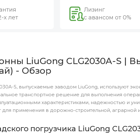
антия
Лизинг
2-х лет
с авансом от 0%
онны LiuGong CLG2030A-S | В
ай) - Обзор
030A-S, выпускаемые заводом LiuGong, используют эко
альное транспортное решение для выполнения операци
луатационными характеристиками, надежностью и уни
 для применения в дорожно-строительной, аграрной и
дского погрузчика LiuGong CLG203