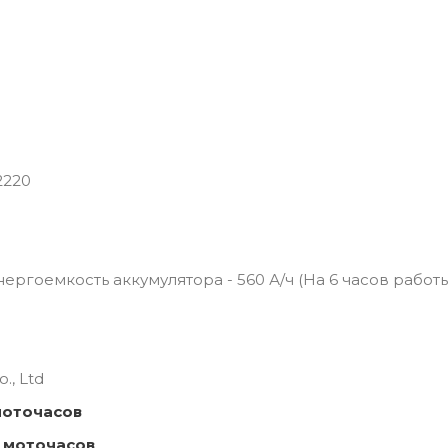
2220
 Энергоемкость аккумулятора - 560 А/ч (На 6 часов работ
., Ltd
моточасов
 моточасов