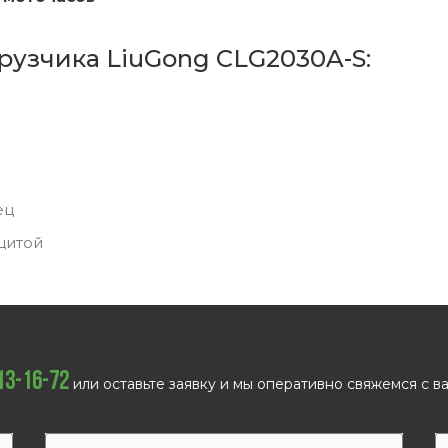
рузчика LiuGong CLG2030A-S:
ец
щитой
113-16-72
или оставьте заявку и мы оперативно свяжемся с ва