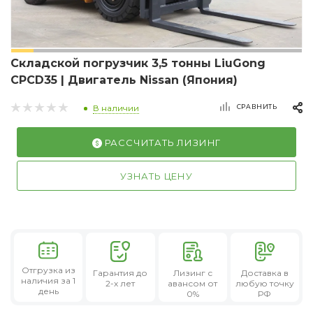
Складской погрузчик 3,5 тонны LiuGong
CPCD35 | Двигатель Nissan (Япония)
СРАВНИТЬ
В наличии
РАССЧИТАТЬ ЛИЗИНГ
УЗНАТЬ ЦЕНУ
Отгрузка из
Гарантия
до
Лизинг
с
Доставка в
наличия за 1
2-х лет
авансом от
любую точку
день
0%
РФ