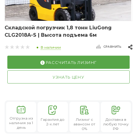
Складской погрузчик 1,8 тонн LiuGong
CLG2018A-S | Высота подъема 6м
СРАВНИТЬ
В наличии
РАССЧИТАТЬ ЛИЗИНГ
УЗНАТЬ ЦЕНУ
Отгрузка из
Гарантия
до
Лизинг
с
Доставка в
наличия за 1
2-х лет
авансом от
любую точку
день
0%
РФ