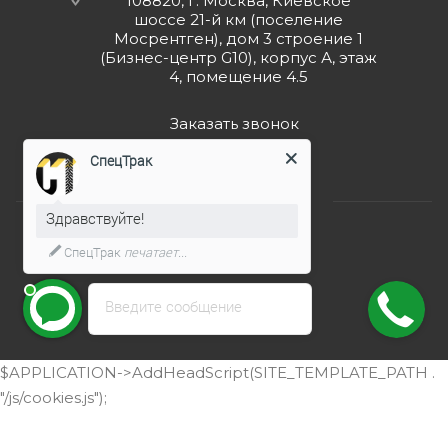
108820, г. Москва, Киевское
шоссе 21-й км (поселение
Мосрентген), дом 3 строение 1
(Бизнес-центр G10), корпус А, этаж
4, помещение 4.5
Заказать звонок
СпецТрак
Здравствуйте!
СпецТрак
печатает...
2026 © ООО "СпецТрак"
Введите сообщение
$APPLICATION->AddHeadScript(SITE_TEMPLATE_PATH .
"/js/cookies.js");