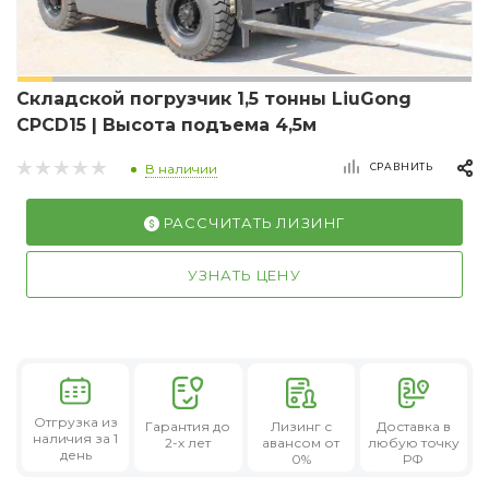
Складской погрузчик 1,5 тонны LiuGong
CPCD15 | Высота подъема 4,5м
СРАВНИТЬ
В наличии
РАССЧИТАТЬ ЛИЗИНГ
УЗНАТЬ ЦЕНУ
Отгрузка из
Гарантия
до
Лизинг
с
Доставка в
наличия за 1
2-х лет
авансом от
любую точку
день
0%
РФ