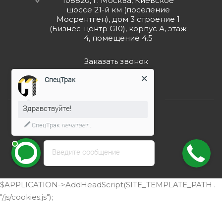
108820, г. Москва, Киевское
шоссе 21-й км (поселение
Мосрентген), дом 3 строение 1
(Бизнес-центр G10), корпус А, этаж
4, помещение 4.5
Заказать звонок
СпецТрак
Здравствуйте!
СпецТрак
печатает...
2026 © ООО "СпецТрак"
Введите сообщение
$APPLICATION->AddHeadScript(SITE_TEMPLATE_PATH .
"/js/cookies.js");