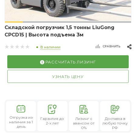
Складской погрузчик 1,5 тонны LiuGong
CPCD15 | Высота подъема 3м
СРАВНИТЬ
В наличии
РАССЧИТАТЬ ЛИЗИНГ
УЗНАТЬ ЦЕНУ
Отгрузка из
Гарантия
до
Лизинг
с
Доставка в
наличия за 1
2-х лет
авансом от
любую точку
день
0%
РФ