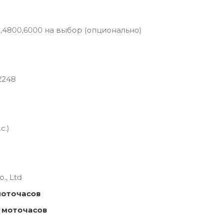
0,4800,6000 на выбор (опционально)
2248
с.)
., Ltd
моточасов
 моточасов