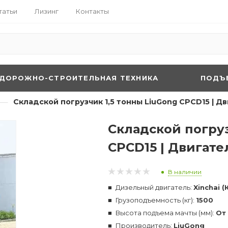
татьи
Лизинг
Контакты
ДОРОЖНО-СТРОИТЕЛЬНАЯ ТЕХНИКА
ПОДЪ
—
Складской погрузчик 1,5 тонны LiuGong CPCD15 | Дви
Складской погруз
CPCD15 | Двигател
В наличии
Дизельный двигатель:
Xinchai (
Грузоподъемность (кг):
1500
Высота подъема мачты (мм):
От
Производитель:
LiuGong