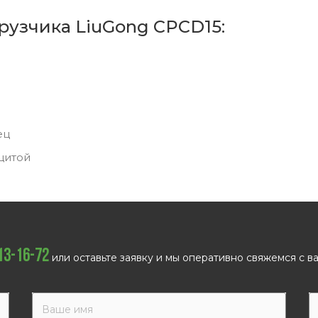
рузчика LiuGong CPCD15:
ец
щитой
113-16-72
или оставьте заявку и мы оперативно свяжемся с ва