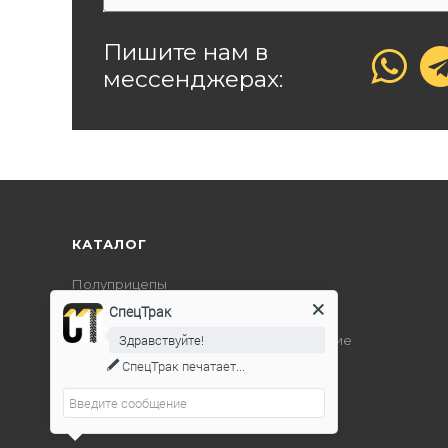
Пишите нам в
мессенджерах:
КАТАЛОГ
Полуприцепы
СпецТрак
Дорожно-строительная техника
Здравствуйте!
Подъемно-транспортное оборудование
СпецТрак
печатает...