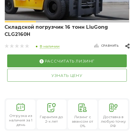
Складской погрузчик 16 тонн LiuGong
CLG2160H
СРАВНИТЬ
В наличии
РАССЧИТАТЬ ЛИЗИНГ
УЗНАТЬ ЦЕНУ
Отгрузка из
Гарантия
до
Лизинг
с
Доставка в
наличия за 1
2-х лет
авансом от
любую точку
день
0%
РФ