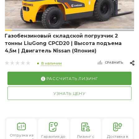
Газобензиновый складской погрузчик 2
тонны LiuGong CPCD20 | Высота подъема
4,5м | Двигатель Nissan (Япония)
СРАВНИТЬ
В наличии
РАССЧИТАТЬ ЛИЗИНГ
УЗНАТЬ ЦЕНУ
Отгрузка из
Гарантия
до
Лизинг
с
Доставка в