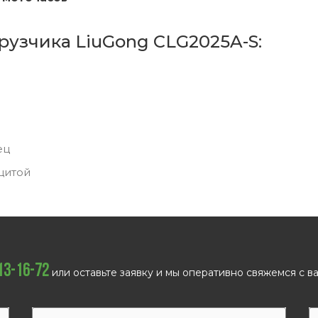
рузчика LiuGong CLG2025A-S:
ец
щитой
113-16-72
или оставьте заявку и мы оперативно свяжемся с ва