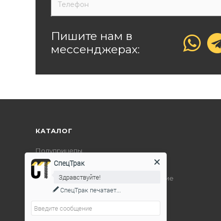
Пишите нам в
мессенджерах:
КАТАЛОГ
Полуприцепы
СпецТрак
Дорожно-строительная техника
Здравствуйте!
Подъемно-транспортное оборудование
СпецТрак
печатает...