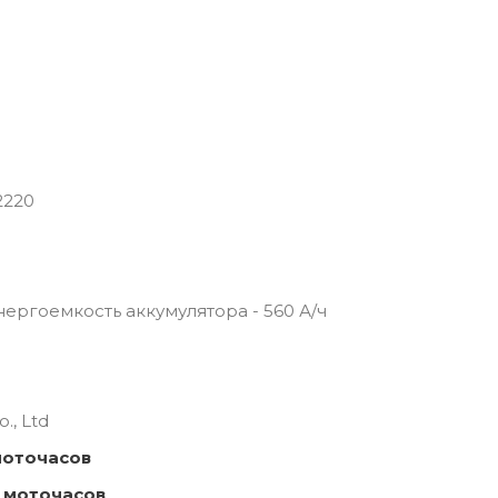
2220
 Энергоемкость аккумулятора - 560 А/ч
., Ltd
моточасов
 моточасов