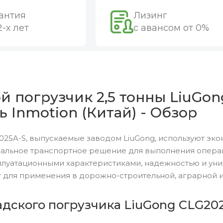
антия
Лизинг
2-х лет
с авансом от 0%
 погрузчик 2,5 тонны LiuGon
ь Inmotion (Китай) - Обзор
25A-S, выпускаемые заводом LiuGong, используют эко
альное транспортное решение для выполнения операци
луатационными характеристиками, надежностью и уни
 для применения в дорожно-строительной, аграрной и
дского погрузчика LiuGong CLG202