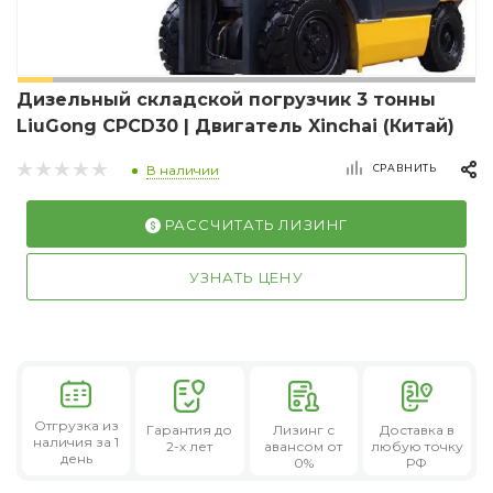
Дизельный складской погрузчик 3 тонны
LiuGong CPCD30 | Двигатель Xinchai (Китай)
СРАВНИТЬ
В наличии
РАССЧИТАТЬ ЛИЗИНГ
УЗНАТЬ ЦЕНУ
Отгрузка из
Гарантия
до
Лизинг
с
Доставка в
наличия за 1
2-х лет
авансом от
любую точку
день
0%
РФ