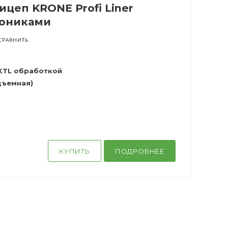
цеп KRONE Profi Liner
кониками
СРАВНИТЬ
 KTL обработкой
одъемная)
КУПИТЬ
ПОДРОБНЕЕ