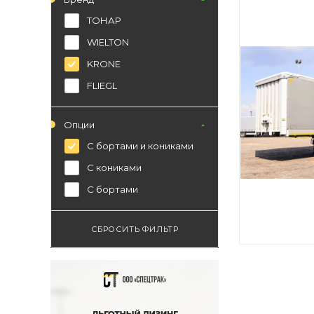
ТОНАР
WIELTON
KRONE
FLIEGL
Опции
С бортами и кониками
C кониками
С бортами
СБРОСИТЬ ФИЛЬТР