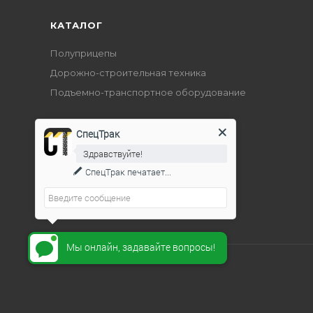
КАТАЛОГ
Полуприцепы
Дорожно-строительная техника
Подъемно-транспортное оборудование
СпецТрак
Здравствуйте!
СпецТрак
печатает...
Мы онлайн, задавайте вопросы!