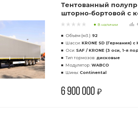
Тентованный полупри
шторно-бортовой с 
В наличии
Объём (м3.):
92
Шасси:
KRONE SD (Германия) c
Оси:
SAF / KRONE (3 оси, 1-я п
Тип тормозов:
дисковые
Модулятор:
WABCO
Шины:
Continental
6 900 000
₽