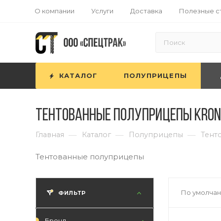
О компании
Услуги
Доставка
Полезные с
КАТАЛОГ
ПОЛУПРИЦЕПЫ
Тентованные полуприцепы KRON
—
—
—
Главная
Каталог
Полуприцепы
Тент
Тентованные полуприцепы
По умолчан
ФИЛЬТР
Бренд