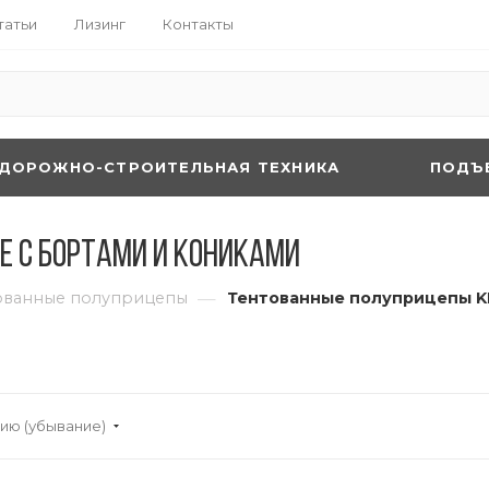
татьи
Лизинг
Контакты
ДОРОЖНО-СТРОИТЕЛЬНАЯ ТЕХНИКА
ПОДЪ
E с бортами и кониками
—
ованные полуприцепы
Тентованные полуприцепы K
ию (убывание)