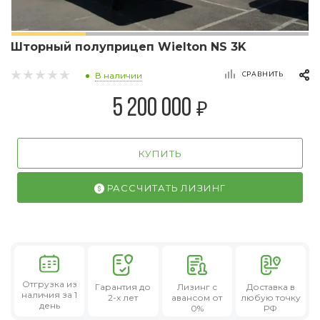
Шторный полуприцеп Wielton NS 3K
СРАВНИТЬ
В наличии
₽
5 200 000
КУПИТЬ
РАССЧИТАТЬ ЛИЗИНГ
Отгрузка из
Гарантия
до
Лизинг
с
Доставка в
наличия за 1
2-х лет
авансом от
любую точку
день
0%
РФ