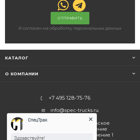
ОТПРАВИТЬ
Я согласен на обработку персональных данных
КАТАЛОГ
О КОМПАНИИ
+7 495 128-75-76
info@spec-trucks.ru
СпецТрак
108820, г. Москва, Киевское
шоссе 21-й км (поселение
Мосрентген), дом 3 строение 1
Здравствуйте!