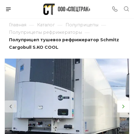
—
—
—
Главная
Каталог
Полуприцепы
—
Полуприцепы рефрижераторы
Полуприцеп тушевоз рефрижератор Schmitz
Cargobull S.KO COOL