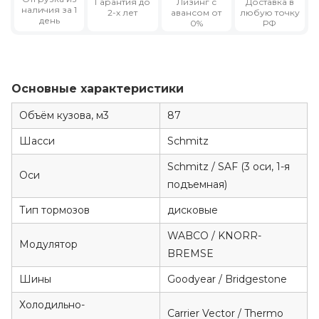
Гарантия
до
Лизинг
с
Доставка в
наличия за 1
2-х лет
авансом от
любую точку
день
0%
РФ
Основные характеристики
Объём кузова, м3
87
Шасси
Schmitz
Schmitz / SAF (3 оси, 1-я
Оси
подъемная)
Тип тормозов
дисковые
WABCO / KNORR-
Модулятор
BREMSE
Шины
Goodyear / Bridgestone
Холодильно-
Carrier Vector / Thermo