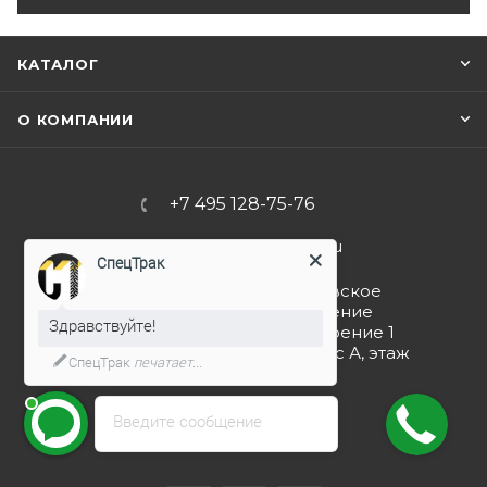
КАТАЛОГ
О КОМПАНИИ
+7 495 128-75-76
info@spec-trucks.ru
СпецТрак
108820, г. Москва, Киевское
шоссе 21-й км (поселение
Здравствуйте!
Мосрентген), дом 3 строение 1
(Бизнес-центр G10), корпус А, этаж
СпецТрак
печатает...
4, помещение 4.5
Введите сообщение
Заказать звонок