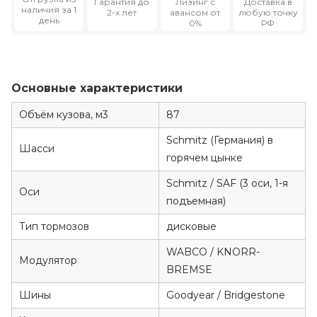
Гарантия
до
Лизинг
с
Доставка в
наличия за 1
2-х лет
авансом от
любую точку
день
0%
РФ
Основные характеристики
Объём кузова, м3
87
Schmitz (Германия) в
Шасси
горячем цынке
Schmitz / SAF (3 оси, 1-я
Оси
подъемная)
Тип тормозов
дисковые
WABCO / KNORR-
Модулятор
BREMSE
Шины
Goodyear / Bridgestone