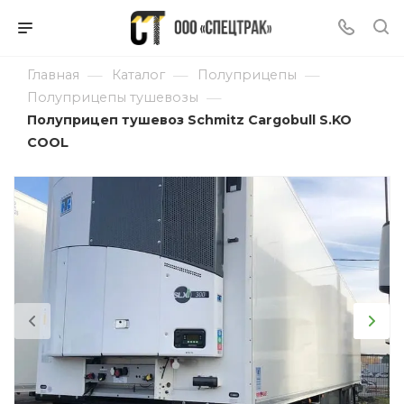
—
—
—
Главная
Каталог
Полуприцепы
—
Полуприцепы тушевозы
Полуприцеп тушевоз Schmitz Cargobull S.KO
COOL