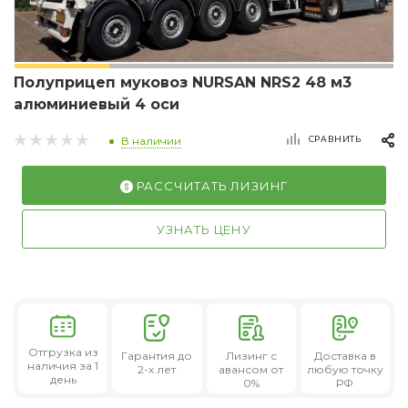
Полуприцеп муковоз NURSAN NRS2 48 м3
алюминиевый 4 оси
СРАВНИТЬ
В наличии
РАССЧИТАТЬ ЛИЗИНГ
УЗНАТЬ ЦЕНУ
Отгрузка из
Гарантия
до
Лизинг
с
Доставка в
наличия за 1
2-х лет
авансом от
любую точку
день
0%
РФ