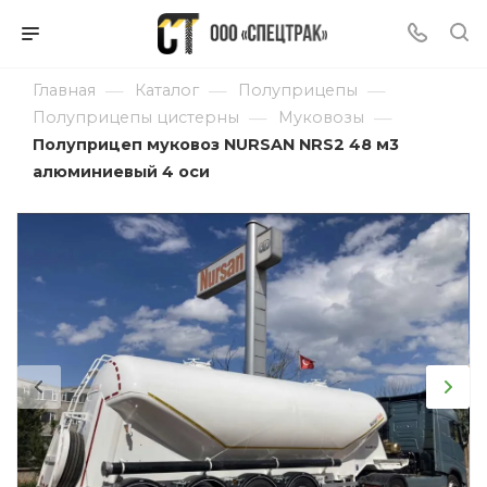
—
—
—
Главная
Каталог
Полуприцепы
—
—
Полуприцепы цистерны
Муковозы
Полуприцеп муковоз NURSAN NRS2 48 м3
алюминиевый 4 оси