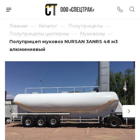
—
—
—
Главная
Каталог
Полуприцепы
—
—
Полуприцепы цистерны
Муковозы
Полуприцеп муковоз NURSAN 3ANRS 48 м3
алюминиевый