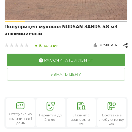
Полуприцеп муковоз NURSAN 3ANRS 48 м3
алюминиевый
СРАВНИТЬ
В наличии
РАССЧИТАТЬ ЛИЗИНГ
УЗНАТЬ ЦЕНУ
Отгрузка из
Гарантия
до
Лизинг
с
Доставка в
наличия за 1
2-х лет
авансом от
любую точку
день
0%
РФ