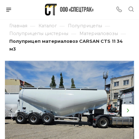
—
—
—
Главная
Каталог
Полуприцепы
—
—
Полуприцепы цистерны
Материаловозы
Полуприцеп материаловоз CARSAN CTS 11 34
м3