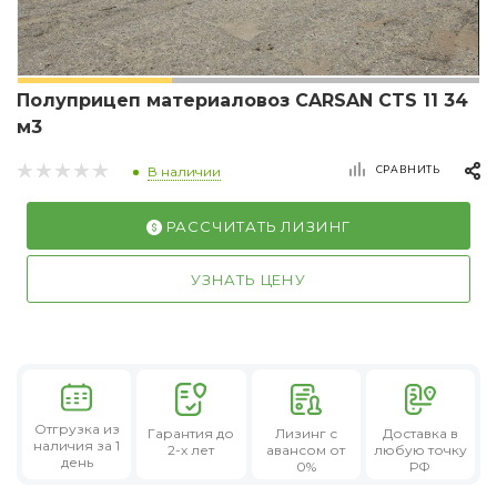
Полуприцеп материаловоз CARSAN CTS 11 34
м3
СРАВНИТЬ
В наличии
РАССЧИТАТЬ ЛИЗИНГ
УЗНАТЬ ЦЕНУ
Отгрузка из
Гарантия
до
Лизинг
с
Доставка в
наличия за 1
2-х лет
авансом от
любую точку
день
0%
РФ