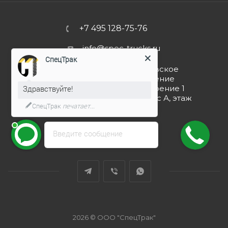
+7 495 128-75-76
info@spec-trucks.ru
СпецТрак
108820, г. Москва, Киевское
шоссе 21-й км (поселение
Здравствуйте!
Мосрентген), дом 3 строение 1
(Бизнес-центр G10), корпус А, этаж
СпецТрак
печатает...
4, помещение 4.5
Заказать звонок
Введите сообщение
2026 © ООО "СпецТрак"