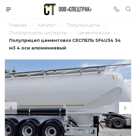
—
—
—
Главная
Каталог
Полуприцепы
—
—
Полуприцепы цистерны
Цементовозы
Полуприцеп цементовоз СЕСПЕЛЬ SF4U34 34
м3 4 оси алюминиевый