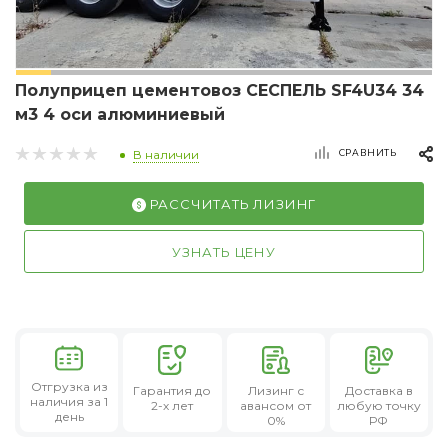
Полуприцеп цементовоз СЕСПЕЛЬ SF4U34 34
м3 4 оси алюминиевый
СРАВНИТЬ
В наличии
РАССЧИТАТЬ ЛИЗИНГ
УЗНАТЬ ЦЕНУ
Отгрузка из
Гарантия
до
Лизинг
с
Доставка в
наличия за 1
2-х лет
авансом от
любую точку
день
0%
РФ