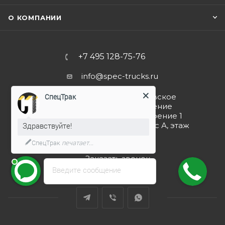
О КОМПАНИИ
+7 495 128-75-76
info@spec-trucks.ru
108820, г. Москва, Киевское
СпецТрак
шоссе 21-й км (поселение
Мосрентген), дом 3 строение 1
(Бизнес-центр G10), корпус А, этаж
Здравствуйте!
4, помещение 4.5
СпецТрак
печатает...
Заказать звонок
Введите сообщение