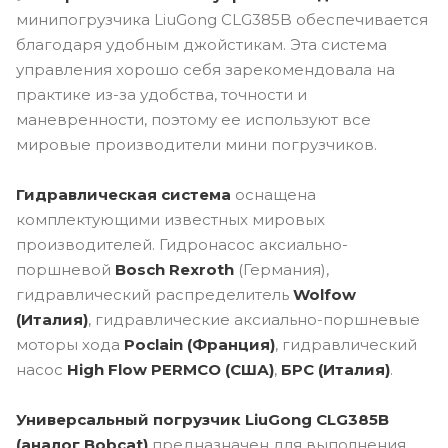
минипогрузчика LiuGong CLG385B обеспечивается
благодаря удобным джойстикам. Эта система
управления хорошо себя зарекомендовала на
практике из-за удобства, точности и
маневренности, поэтому ее используют все
мировые производители мини погрузчиков.
Гидравлическая система
оснащена
комплектующими известных мировых
производителей. Гидронасос аксиально-
поршневой
Bosch Rexroth
(Германия),
гидравлический распределитель
Wolfow
(Италия)
, гидравлические аксиально-поршневые
моторы хода
Poclain (Франция)
, гидравлический
насос
High Flow PERMCO (США)
,
БРС (Италия)
.
Универсальный погрузчик LiuGong CLG385B
(аналог Bobcat)
предназначен для выполнения