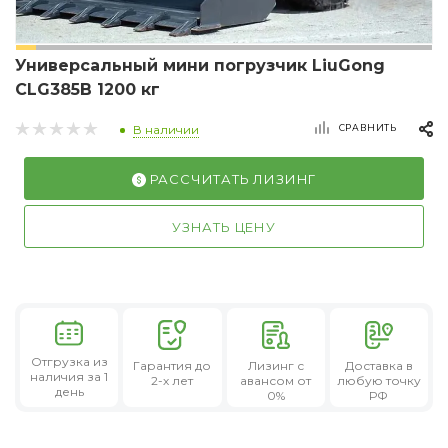
Универсальный мини погрузчик LiuGong
CLG385B 1200 кг
СРАВНИТЬ
В наличии
РАССЧИТАТЬ ЛИЗИНГ
УЗНАТЬ ЦЕНУ
Отгрузка из
Гарантия
до
Лизинг
с
Доставка в
наличия за 1
2-х лет
авансом от
любую точку
день
0%
РФ