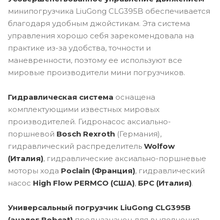
минипогрузчика LiuGong CLG395B обеспечивается
благодаря удобным джойстикам. Эта система
управления хорошо себя зарекомендовала на
практике из-за удобства, точности и
маневренности, поэтому ее используют все
мировые производители мини погрузчиков.
Гидравлическая система
оснащена
комплектующими известных мировых
производителей. Гидронасос аксиально-
поршневой
Bosch Rexroth
(Германия),
гидравлический распределитель
Wolfow
(Италия)
, гидравлические аксиально-поршневые
моторы хода
Poclain (Франция)
, гидравлический
насос
High Flow PERMCO (США)
,
БРС (Италия)
.
Универсальный погрузчик LiuGong CLG395B
(аналог Bobcat)
предназначен для выполнения