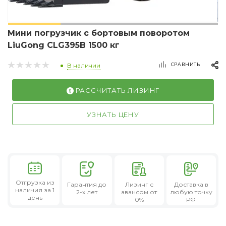
Мини погрузчик с бортовым поворотом
LiuGong CLG395B 1500 кг
СРАВНИТЬ
В наличии
РАССЧИТАТЬ ЛИЗИНГ
УЗНАТЬ ЦЕНУ
Отгрузка из
Гарантия
до
Лизинг
с
Доставка в
наличия за 1
2-х лет
авансом от
любую точку
день
0%
РФ