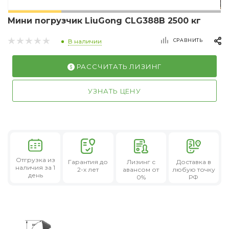
Мини погрузчик LiuGong CLG388B 2500 кг
СРАВНИТЬ
В наличии
РАССЧИТАТЬ ЛИЗИНГ
УЗНАТЬ ЦЕНУ
Отгрузка из
Гарантия
до
Лизинг
с
Доставка в
наличия за 1
2-х лет
авансом от
любую точку
день
0%
РФ