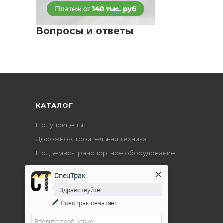
Вопросы и ответы
КАТАЛОГ
Полуприцепы
Дорожно-строительная техника
Подъемно-транспортное оборудование
СпецТрак
Здравствуйте!
СпецТрак
печатает...