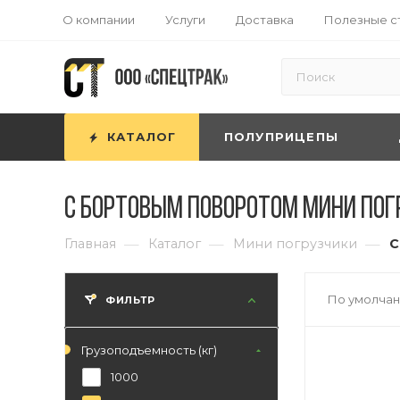
О компании
Услуги
Доставка
Полезные с
КАТАЛОГ
ПОЛУПРИЦЕПЫ
С бортовым поворотом мини погр
—
—
—
Главная
Каталог
Мини погрузчики
С
По умолчан
ФИЛЬТР
Грузоподъемность (кг)
1000