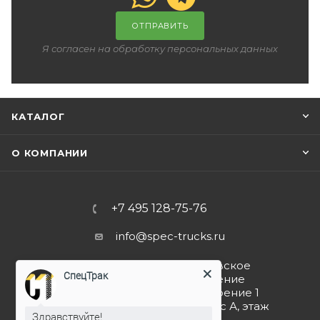
ОТПРАВИТЬ
Я согласен на обработку персональных данных
КАТАЛОГ
О КОМПАНИИ
+7 495 128-75-76
info@spec-trucks.ru
108820, г. Москва, Киевское
СпецТрак
шоссе 21-й км (поселение
Мосрентген), дом 3 строение 1
(Бизнес-центр G10), корпус А, этаж
Здравствуйте!
4, помещение 4.5