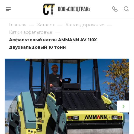
—
—
—
Главная
Каталог
Катки дорожные
—
Катки асфальтовые
Асфальтовый каток AMMANN AV 110X
двухвальцовый 10 тонн